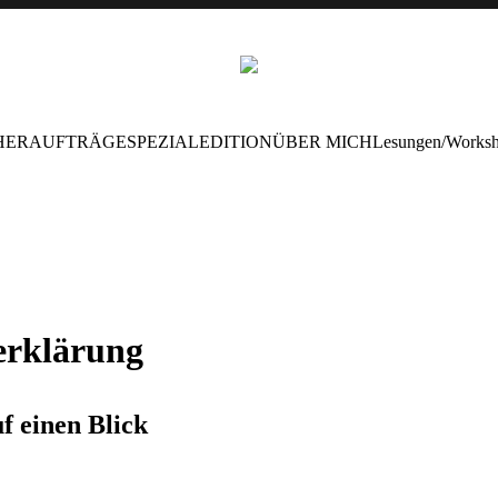
HER
AUFTRÄGE
SPEZIALEDITION
ÜBER MICH
Lesungen/Works
erklärung
f einen Blick