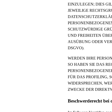
EINZULEGEN; DIES GI
JEWEILIGE RECHTSGR
DATENSCHUTZERKLÄRU
PERSONENBEZOGENEN 
SCHUTZWÜRDIGE GRÜN
UND FREIHEITEN ÜBE
AUSÜBUNG ODER VERT
DSGVO).
WERDEN IHRE PERSO
SO HABEN SIE DAS R
PERSONENBEZOGENER
FÜR DAS PROFILING, 
WIDERSPRECHEN, WE
ZWECKE DER DIREKTW
Beschwerde­recht bei 