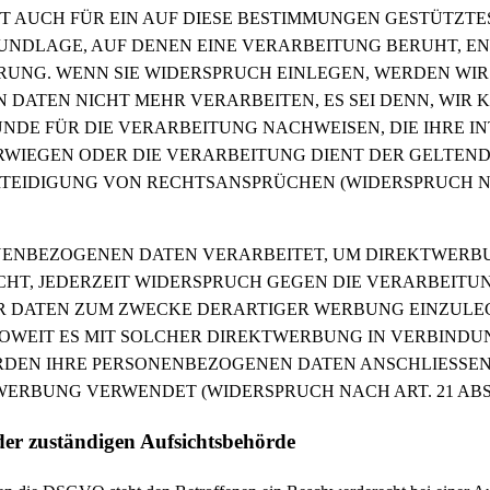
LT AUCH FÜR EIN AUF DIESE BESTIMMUNGEN GESTÜTZTES
UNDLAGE, AUF DENEN EINE VERARBEITUNG BERUHT, EN
NG. WENN SIE WIDERSPRUCH EINLEGEN, WERDEN WIR
DATEN NICHT MEHR VERARBEITEN, ES SEI DENN, WIR
DE FÜR DIE VERARBEITUNG NACHWEISEN, DIE IHRE IN
RWIEGEN ODER DIE VERARBEITUNG DIENT DER GELTE
EIDIGUNG VON RECHTSANSPRÜCHEN (WIDERSPRUCH NAC
NENBEZOGENEN DATEN VERARBEITET, UM DIREKTWERBU
ECHT, JEDERZEIT WIDERSPRUCH GEGEN DIE VERARBEITU
 DATEN ZUM ZWECKE DERARTIGER WERBUNG EINZULEGE
SOWEIT ES MIT SOLCHER DIREKTWERBUNG IN VERBINDUN
RDEN IHRE PERSONENBEZOGENEN DATEN ANSCHLIESSE
ERBUNG VERWENDET (WIDERSPRUCH NACH ART. 21 ABS.
der zuständigen Aufsichts­behörde