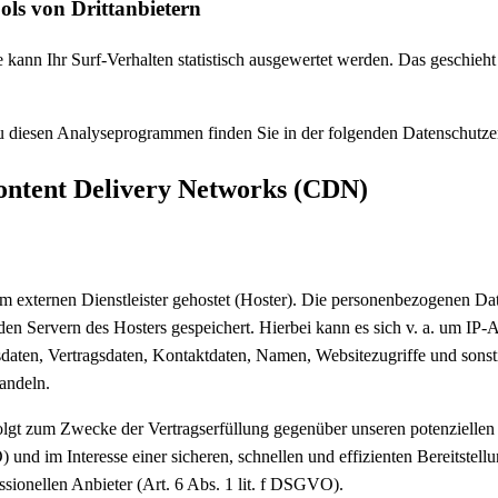
ls von Dritt­anbietern
kann Ihr Surf-Verhalten statistisch ausgewertet werden. Das geschieht
zu diesen Analyseprogrammen finden Sie in der folgenden Datenschutze
ontent Delivery Networks (CDN)
m externen Dienstleister gehostet (Hoster). Die personenbezogenen Dat
den Servern des Hosters gespeichert. Hierbei kann es sich v. a. um IP-
ten, Vertragsdaten, Kontaktdaten, Namen, Websitezugriffe und sonsti
andeln.
folgt zum Zwecke der Vertragserfüllung gegenüber unseren potenziell
 und im Interesse einer sicheren, schnellen und effizienten Bereitstell
sionellen Anbieter (Art. 6 Abs. 1 lit. f DSGVO).