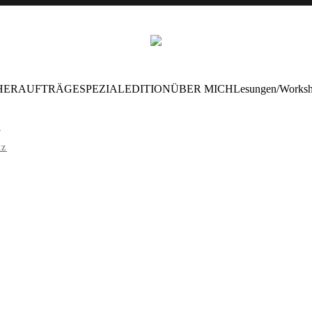
HER
AUFTRÄGE
SPEZIALEDITION
ÜBER MICH
Lesungen/Works
m
tz